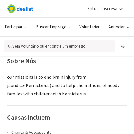
Entrar
Inscreva-se
ONG (SETOR SOCIAL)
Amaka's Hope
Participar
Buscar Emprego
Voluntariar
Anunciar
Sicklerville, NJ
|
www.amakashope.org
Seja voluntário ou encontre um emprego
Sobre Nós
our missions is to end brain injury from
jaundice(Kernicterus) and to help the millions of needy
familes with children with Kernicterus
Causas incluem:
Criança & Adolescente