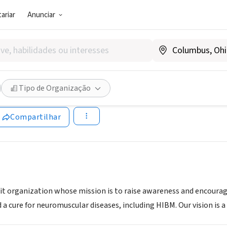
ariar
Anunciar
SOCIAL)
uscular Disease Foundation
Tipo de Organização
www.ndf-hibm.org
Compartilhar
fit organization whose mission is to raise awareness and encou
 a cure for neuromuscular diseases, including HIBM. Our vision is 