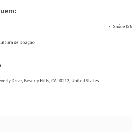
luem:
Saúde & 
Cultura de Doação
o
verly Drive, Beverly Hills, CA 90212, United States