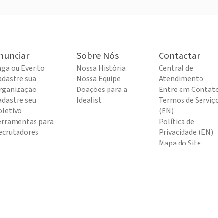
nunciar
Sobre Nós
Contactar
aga ou Evento
Nossa História
Central de
adastre sua
Nossa Equipe
Atendimento
rganização
Doações para a
Entre em Contat
adastre seu
Idealist
Termos de Serviç
oletivo
(EN)
erramentas para
Política de
ecrutadores
Privacidade (EN)
Mapa do Site