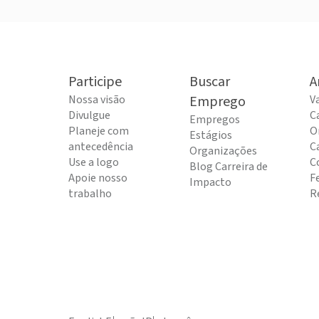
Participe
Buscar
A
Nossa visão
Emprego
V
Divulgue
C
Empregos
Planeje com
O
Estágios
antecedência
C
Organizações
Use a logo
C
Blog Carreira de
Apoie nosso
F
Impacto
trabalho
R