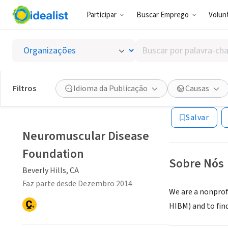
Participar
Buscar Emprego
Volunt
ONG (SETOR 
Buscar
Neurom
por
palavra-
chave,
Filtros
Idioma da Publicação
Causas
Beverly Hills, CA
|
habilidades
ou
Salvar
interesses
Neuromuscular Disease
Foundation
Sobre Nós
Beverly Hills, CA
Faz parte desde Dezembro 2014
We are a nonpro
HIBM) and to find