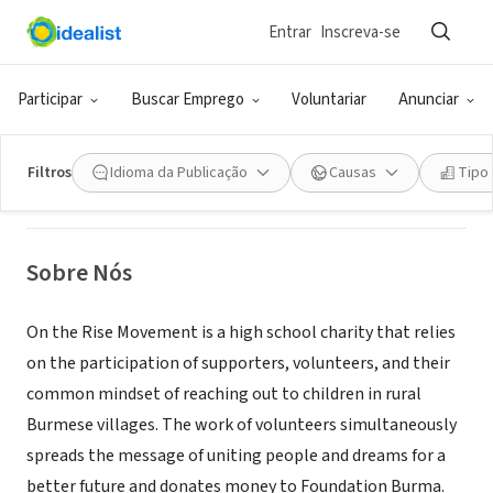
Entrar
Inscreva-se
ONG (SETOR SOCIAL)
On the Rise Movement
Participar
Buscar Emprego
Voluntariar
Anunciar
San Antonio, TX
|
www.otrmov.org
Filtros
Idioma da Publicação
Causas
Tipo
Sobre Nós
On the Rise Movement is a high school charity that relies
on the participation of supporters, volunteers, and their
common mindset of reaching out to children in rural
Burmese villages. The work of volunteers simultaneously
spreads the message of uniting people and dreams for a
better future and donates money to Foundation Burma.