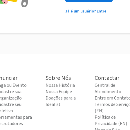
Já é um usuário? Entre
nunciar
Sobre Nós
Contactar
aga ou Evento
Nossa História
Central de
adastre sua
Nossa Equipe
Atendimento
rganização
Doações para a
Entre em Contat
adastre seu
Idealist
Termos de Serviç
oletivo
(EN)
erramentas para
Política de
ecrutadores
Privacidade (EN)