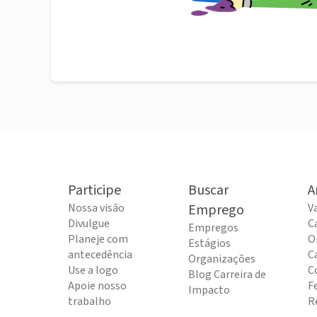
Participe
Buscar
A
Nossa visão
Emprego
V
Divulgue
C
Empregos
Planeje com
O
Estágios
antecedência
C
Organizações
Use a logo
C
Blog Carreira de
Apoie nosso
F
Impacto
trabalho
R