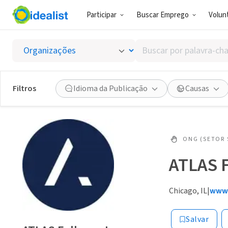
Participar
Buscar Emprego
Volunt
Buscar
por
palavra-
chave,
Filtros
Idioma da Publicação
Causas
habilidades
ou
interesses
ONG (SETOR 
ATLAS F
Chicago, IL
|
www.
Salvar