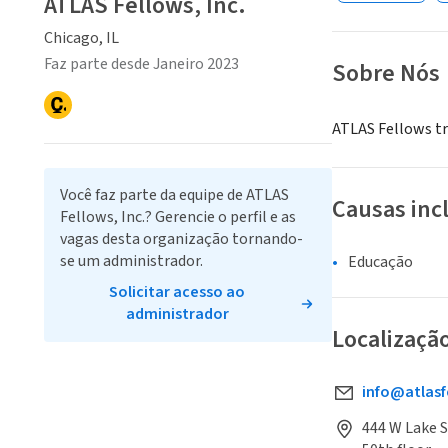
ATLAS Fellows, Inc.
Chicago, IL
Faz parte desde Janeiro 2023
Sobre Nós
ATLAS Fellows tr
Você faz parte da equipe de ATLAS
Causas inc
Fellows, Inc.? Gerencie o perfil e as
vagas desta organização tornando-
se um administrador.
Educação
Solicitar acesso ao
administrador
Localizaçã
info@atlasf
444 W Lake S