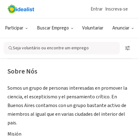
Entrar
Inscreva-se
ONG (SETOR SOCIAL)
Circulo Esceptico Argentino -
Participar
Buscar Emprego
Voluntariar
Anunciar
Buenos Aires
Seja voluntário ou encontre um emprego
Buenos Aires, B, Argentina
|
circuloesceptico.com.ar/
Sobre Nós
Somos un grupo de personas interesadas en promover la
ciencia, el escepticismo y el pensamiento crítico. En
Buenos Aires contamos con un grupo bastante activo de
miembros al igual que en varias ciudades del interior del
pais.
Misión