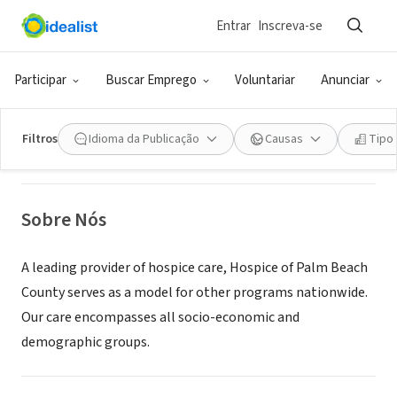
Entrar
Inscreva-se
ONG (SETOR SOCIAL)
Hospice of Palm Beach County
Participar
Buscar Emprego
Voluntariar
Anunciar
West Palm Beach, FL
|
www.hpbc.com
Filtros
Idioma da Publicação
Causas
Tipo
Sobre Nós
A leading provider of hospice care, Hospice of Palm Beach
County serves as a model for other programs nationwide.
Our care encompasses all socio-economic and
demographic groups.