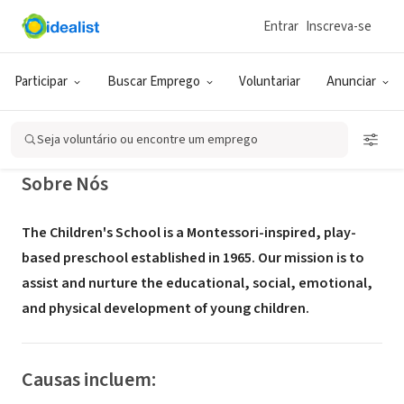
Entrar
Inscreva-se
ONG (SETOR SOCIAL)
The Children's School - Seattle, WA
Participar
Buscar Emprego
Voluntariar
Anunciar
Seattle, WA
|
www.tcsseattle.org
Seja voluntário ou encontre um emprego
Sobre Nós
The Children's School is a Montessori-inspired, play-
based preschool established in 1965. Our mission is to
assist and nurture the educational, social, emotional,
and physical development of young children.
Causas incluem: