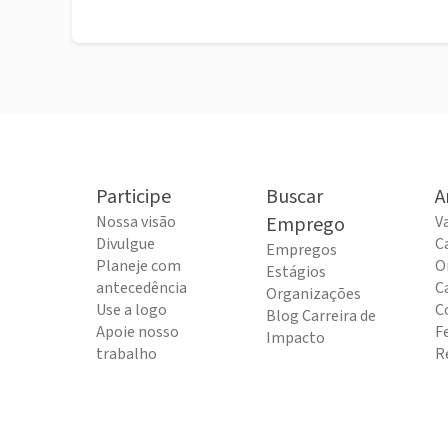
Participe
Buscar
A
Nossa visão
Emprego
V
Divulgue
C
Empregos
Planeje com
O
Estágios
antecedência
C
Organizações
Use a logo
C
Blog Carreira de
Apoie nosso
F
Impacto
trabalho
R