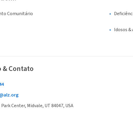
nto Comunitário
Deficiênc
Idosos &
o & Contato
44
@alz.org
 Park Center, Midvale, UT 84047, USA