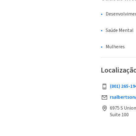
Desenvolvime
Saúde Mental
Mulheres
Localizaçã
(801) 265-19
rsalbertson
6975 S Union
Suite 100