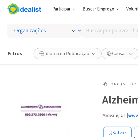
Participar
Buscar Emprego
Volunt
Buscar
por
palavra-
chave,
Filtros
Idioma da Publicação
Causas
habilidades
ou
interesses
ONG (SETOR 
Alzheim
Midvale, UT
|
www
Salvar