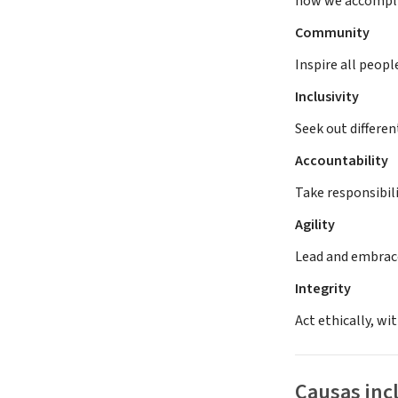
how we accompli
Community
Inspire all peopl
Inclusivity
Seek out differe
Accountability
Take responsibili
Agility
Lead and embrac
Integrity
Act ethically, w
Causas inc