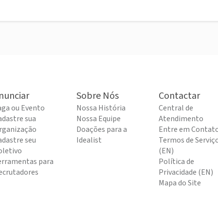
nunciar
Sobre Nós
Contactar
aga ou Evento
Nossa História
Central de
adastre sua
Nossa Equipe
Atendimento
rganização
Doações para a
Entre em Contat
adastre seu
Idealist
Termos de Serviç
oletivo
(EN)
erramentas para
Política de
ecrutadores
Privacidade (EN)
Mapa do Site