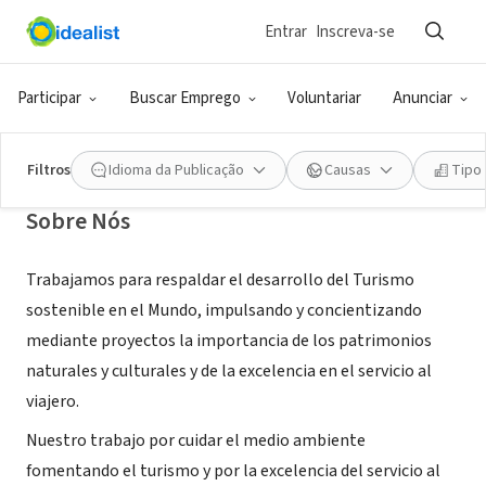
Entrar
Inscreva-se
ONG (SETOR SOCIAL)
DWaldo.com
Participar
Buscar Emprego
Voluntariar
Anunciar
Ambato, T, Equador
|
www.dwaldo.com
Filtros
Idioma da Publicação
Causas
Tipo
Sobre Nós
Trabajamos para respaldar el desarrollo del Turismo
sostenible en el Mundo, impulsando y concientizando
mediante proyectos la importancia de los patrimonios
naturales y culturales y de la excelencia en el servicio al
viajero.
Nuestro trabajo por cuidar el medio ambiente
fomentando el turismo y por la excelencia del servicio al