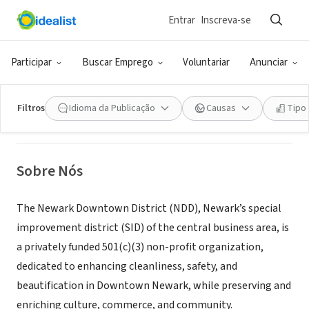
Entrar
Inscreva-se
ONG (SETOR SOCIAL)
Newark Downtown District
Participar
Buscar Emprego
Voluntariar
Anunciar
Newark, NJ
|
downtownnewark.com/
Filtros
Idioma da Publicação
Causas
Tipo
Sobre Nós
The Newark Downtown District (NDD), Newark’s special
improvement district (SID) of the central business area, is
a privately funded 501(c)(3) non-profit organization,
dedicated to enhancing cleanliness, safety, and
beautification in Downtown Newark, while preserving and
enriching culture, commerce, and community.