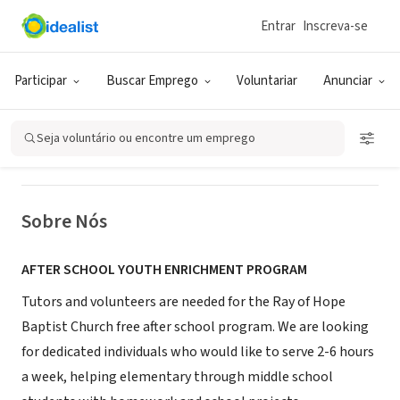
Entrar
Inscreva-se
ONG (SETOR SOCIAL)
Ray of Hope
Participar
Buscar Emprego
Voluntariar
Anunciar
Baltimore, MD
|
www.rayofhopebaptist.org
Seja voluntário ou encontre um emprego
Sobre Nós
AFTER SCHOOL YOUTH ENRICHMENT PROGRAM
Tutors and volunteers are needed for the Ray of Hope
Baptist Church free after school program. We are looking
for dedicated individuals who would like to serve 2-6 hours
a week, helping elementary through middle school