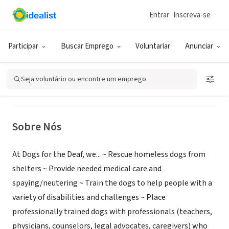
Entrar
Inscreva-se
ONG (SETOR SOCIAL)
Dogs for the Deaf, Inc.
Participar
Buscar Emprego
Voluntariar
Anunciar
Central Point, OR
|
www.dogsforthedeaf.org
Seja voluntário ou encontre um emprego
Sobre Nós
At Dogs for the Deaf, we... ~ Rescue homeless dogs from
shelters ~ Provide needed medical care and
spaying/neutering ~ Train the dogs to help people with a
variety of disabilities and challenges ~ Place
professionally trained dogs with professionals (teachers,
physicians, counselors, legal advocates, caregivers) who