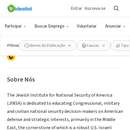
Entrar
Inscreva-se
ONG (SETOR SOCIAL)
Jewish Institute for National
Participar
Buscar Emprego
Voluntariar
Anunciar
Security of America (JINSA)
Filtros
Idioma da Publicação
Causas
Tipo
Washington, DC
|
www.jinsa.org
Sobre Nós
The Jewish Institute for National Security of America
(JINSA) is dedicated to educating Congressional, military
and civilian national security decision-makers on American
defense and strategic interests, primarily in the Middle
East, the cornerstone of which is a robust U.S.-Israeli