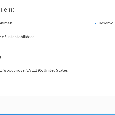
luem:
animais
Desenvol
 e Sustentabilidade
o
52, Woodbridge, VA 22195, United States