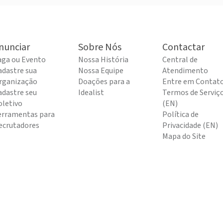
nunciar
Sobre Nós
Contactar
aga ou Evento
Nossa História
Central de
adastre sua
Nossa Equipe
Atendimento
rganização
Doações para a
Entre em Contat
adastre seu
Idealist
Termos de Serviç
oletivo
(EN)
erramentas para
Política de
ecrutadores
Privacidade (EN)
Mapa do Site