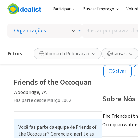
Participar
Buscar Emprego
Volunt
ONG (SETOR 
Buscar
Friends
por
palavra-
chave,
Filtros
Idioma da Publicação
Causas
Woodbridge, VA
|
habilidades
ou
Salvar
interesses
Friends of the Occoquan
Woodbridge, VA
Sobre Nós
Faz parte desde Março 2002
The Friends of t
Occoquan waters
Você faz parte da equipe de Friends of
the Occoquan? Gerencie o perfil e as