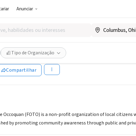
ariar
Anunciar
SOCIAL)
 of the Occoquan
Tipo de Organização
www.friendsoftheoccoquan.org
Compartilhar
he Occoquan (FOTO) is a non-profit organization of local citizens 
hed by promoting community awareness through public and priva