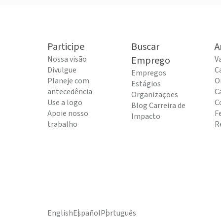
Participe
Buscar
A
Nossa visão
Emprego
V
Divulgue
C
Empregos
Planeje com
O
Estágios
antecedência
C
Organizações
Use a logo
C
Blog Carreira de
Apoie nosso
F
Impacto
trabalho
R
English
Español
Português