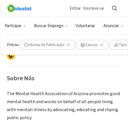
Entrar
Inscreva-se
ONG (SETOR SOCIAL)
The Mental Health Association of
Participar
Buscar Emprego
Voluntariar
Anunciar
Arizona
Filtros
Idioma da Publicação
Causas
Tipo
Scottsdale, AZ
|
www.mhaaz.org
Sobre Nós
The Mental Health Association of Arizona promotes good
mental health and works on behalf of all people living
with mentall illness by advocating, educating and shping
public policy.