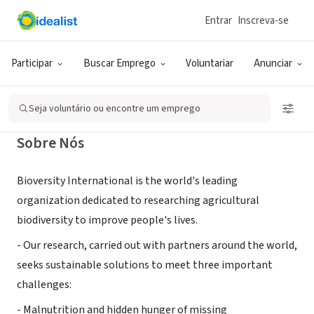
Entrar
Inscreva-se
ONG (SETOR SOCIAL)
Bioversity International
Participar
Buscar Emprego
Voluntariar
Anunciar
Maccarese, RM, Itália
|
www.bioversityinternational.org
Seja voluntário ou encontre um emprego
Sobre Nós
Bioversity International is the world's leading
organization dedicated to researching agricultural
biodiversity to improve people's lives.
- Our research, carried out with partners around the world,
seeks sustainable solutions to meet three important
challenges:
- Malnutrition and hidden hunger of missing