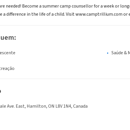
re needed! Become a summer camp counsellor for a week or longer
a difference in the life of a child. Visit www.camptrillium.com or
luem:
lescente
Saúde & 
creação
o
ale Ave. East, Hamilton, ON L8V 1N4, Canada