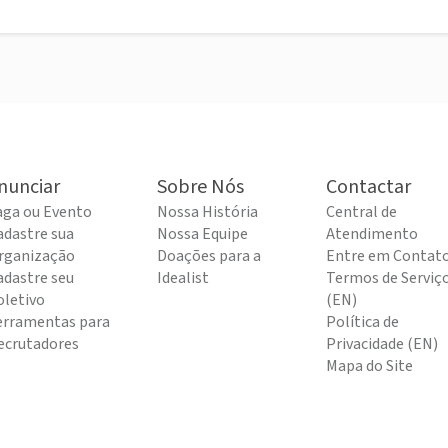
nunciar
Sobre Nós
Contactar
aga ou Evento
Nossa História
Central de
adastre sua
Nossa Equipe
Atendimento
rganização
Doações para a
Entre em Contat
adastre seu
Idealist
Termos de Serviç
oletivo
(EN)
erramentas para
Política de
ecrutadores
Privacidade (EN)
Mapa do Site