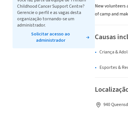
Você faz parte da equipe de Trillium
New volunteers a
Childhood Cancer Support Centre?
Gerencie o perfil e as vagas desta
of camp and make 
organização tornando-se um
administrador.
Solicitar acesso ao
Causas inc
administrador
Criança & Ado
Esportes & Re
Localizaçã
940 Queensd