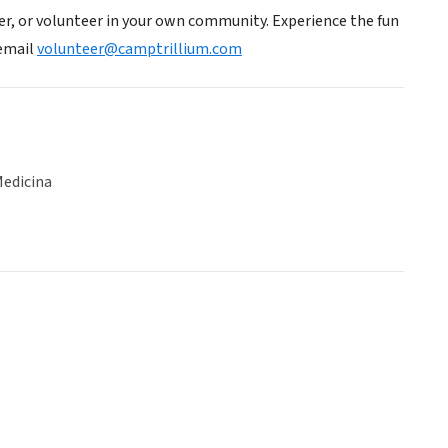
, or volunteer in your own community. Experience the fun
 email
volunteer@camptrillium.com
Medicina