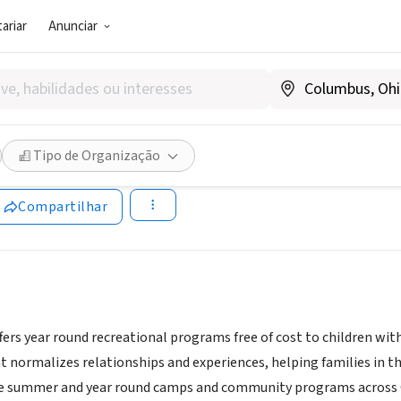
ariar
Anunciar
SOCIAL)
m Childhood Cancer Support 
Tipo de Organização
anadá
|
www.camptrillium.com
Compartilhar
ers year round recreational programs free of cost to children with 
normalizes relationships and experiences, helping families in the
e summer and year round camps and community programs across 