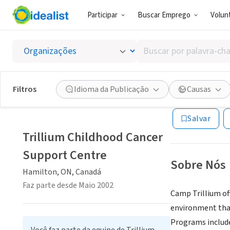
Participar
Buscar Emprego
Volunt
ONG (SETOR 
Buscar
Trilliu
por
palavra-
chave,
Filtros
Idioma da Publicação
Causas
Hamilton, ON, C
habilidades
ou
Salvar
interesses
Trillium Childhood Cancer
Support Centre
Sobre Nós
Hamilton, ON, Canadá
Faz parte desde Maio 2002
Camp Trillium off
environment that 
Programs includ