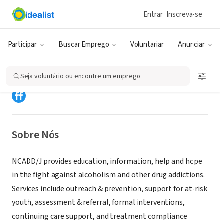
Entrar
Inscreva-se
ONG (SETOR SOCIAL)
National Council on Alcoholism &
Participar
Buscar Emprego
Voluntariar
Anunciar
Drug Dependence/Juneau, AK
Seja voluntário ou encontre um emprego
Juneau, AK
Sobre Nós
NCADD/J provides education, information, help and hope
in the fight against alcoholism and other drug addictions.
Services include outreach & prevention, support for at-risk
youth, assessment & referral, formal interventions,
continuing care support, and treatment compliance