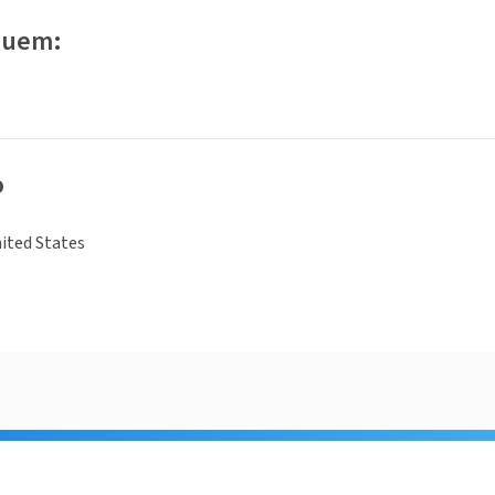
luem:
o
ited States