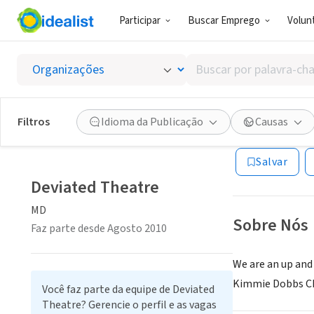
Participar
Buscar Emprego
Volunt
ONG (SETOR 
Buscar
Deviat
por
palavra-
chave,
Filtros
Idioma da Publicação
Causas
MD
|
www.deviate
habilidades
ou
Salvar
interesses
Deviated Theatre
MD
Sobre Nós
Faz parte desde Agosto 2010
We are an up and
Kimmie Dobbs C
Você faz parte da equipe de Deviated
Theatre? Gerencie o perfil e as vagas