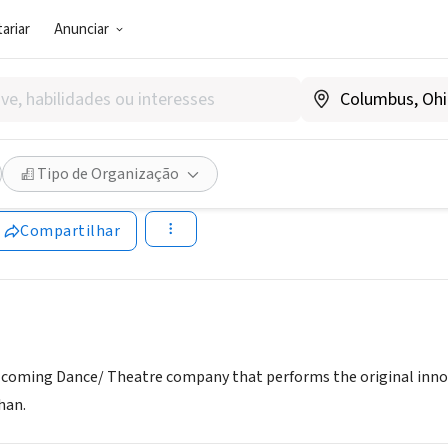
ariar
Anunciar
SOCIAL)
ed Theatre
Tipo de Organização
dtheatre.org/index.asp
Compartilhar
 coming Dance/ Theatre company that performs the original innova
han.