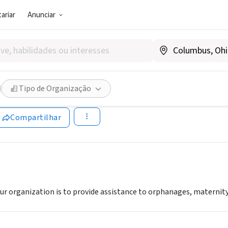
ariar
Anunciar
SOCIAL)
into XXI century
Tipo de Organização
ww.icngo.org
Compartilhar
 our organization is to provide assistance to orphanages, maternit