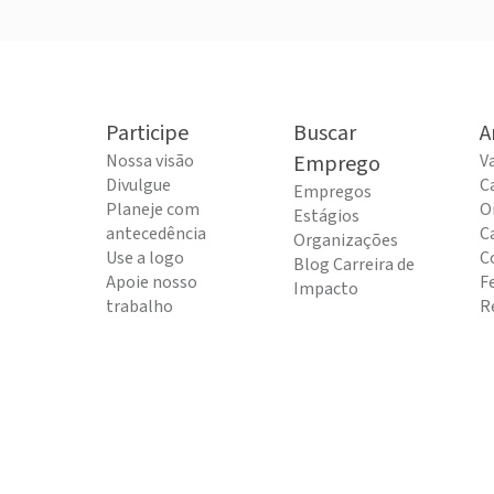
Participe
Buscar
A
Nossa visão
Emprego
V
Divulgue
C
Empregos
Planeje com
O
Estágios
antecedência
C
Organizações
Use a logo
C
Blog Carreira de
Apoie nosso
F
Impacto
trabalho
R