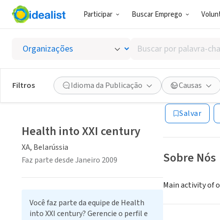
Participar
Buscar Emprego
Volunt
ONG (SETOR 
Buscar
Health 
por
palavra-
chave,
Filtros
Idioma da Publicação
Causas
XA, Belarússia
|
w
habilidades
ou
Salvar
interesses
Health into XXI century
XA, Belarússia
Sobre Nós
Faz parte desde Janeiro 2009
Main activity of
Você faz parte da equipe de Health
into XXI century? Gerencie o perfil e