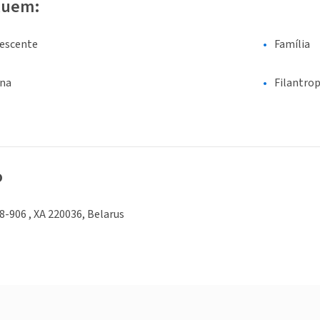
luem:
lescente
Família
ina
Filantrop
o
8-906 , XA 220036, Belarus