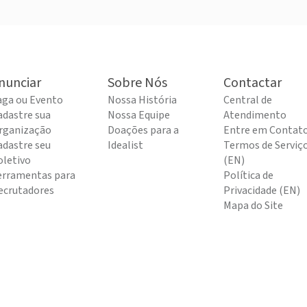
nunciar
Sobre Nós
Contactar
aga ou Evento
Nossa História
Central de
adastre sua
Nossa Equipe
Atendimento
rganização
Doações para a
Entre em Contat
adastre seu
Idealist
Termos de Serviç
oletivo
(EN)
erramentas para
Política de
ecrutadores
Privacidade (EN)
Mapa do Site