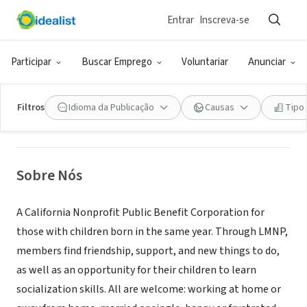
Entrar
Inscreva-se
ONG (SETOR SOCIAL)
Las Madres Neighborhood
Participar
Buscar Emprego
Voluntariar
Anunciar
Playgroups of Santa Clara County,
California
Filtros
Idioma da Publicação
Causas
Tipo
Santa Clara, CA
|
www.lasmadres.org/
Sobre Nós
A California Nonprofit Public Benefit Corporation for
those with children born in the same year. Through LMNP,
members find friendship, support, and new things to do,
as well as an opportunity for their children to learn
socialization skills. All are welcome: working at home or