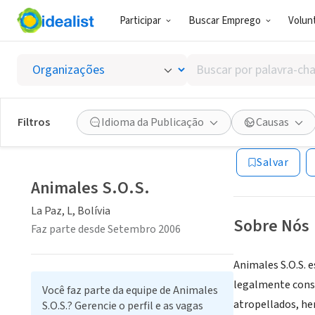
Participar
Buscar Emprego
Volunt
ONG (SETOR 
Buscar
Animale
por
palavra-
chave,
Filtros
Idioma da Publicação
Causas
La Paz, L, Bolívia
habilidades
ou
Salvar
interesses
Animales S.O.S.
La Paz, L, Bolívia
Sobre Nós
Faz parte desde Setembro 2006
Animales S.O.S. e
legalmente consti
Você faz parte da equipe de Animales
atropellados, her
S.O.S.? Gerencie o perfil e as vagas