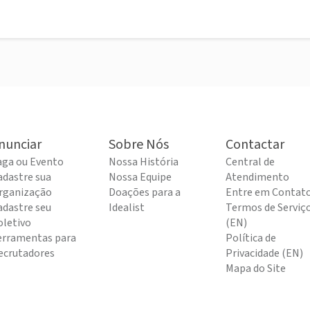
nunciar
Sobre Nós
Contactar
aga ou Evento
Nossa História
Central de
adastre sua
Nossa Equipe
Atendimento
rganização
Doações para a
Entre em Contat
adastre seu
Idealist
Termos de Serviç
oletivo
(EN)
erramentas para
Política de
ecrutadores
Privacidade (EN)
Mapa do Site