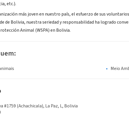
ia, etc.).
anización más joven en nuestro país, el esfuerzo de sus voluntario
e de Bolivia, nuestra seriedad y responsabilidad ha logrado conve
Protección Animal (WSPA) en Bolivia.
luem:
animais
Meio Amb
o
a #1759 (Achachicala), La Paz, L, Bolivia
0