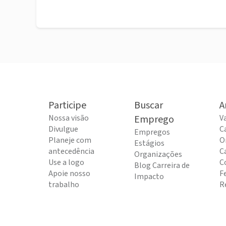
Participe
Buscar
A
Nossa visão
Emprego
V
Divulgue
C
Empregos
Planeje com
O
Estágios
antecedência
C
Organizações
Use a logo
C
Blog Carreira de
Apoie nosso
F
Impacto
trabalho
R