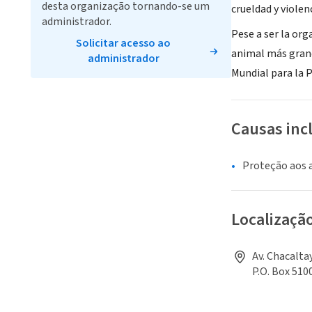
desta organização tornando-se um
crueldad y violenc
administrador.
Pese a ser la org
Solicitar acesso ao
animal más grand
administrador
Mundial para la 
Causas inc
Proteção aos 
Localizaçã
Av. Chacaltay
P.O. Box 510