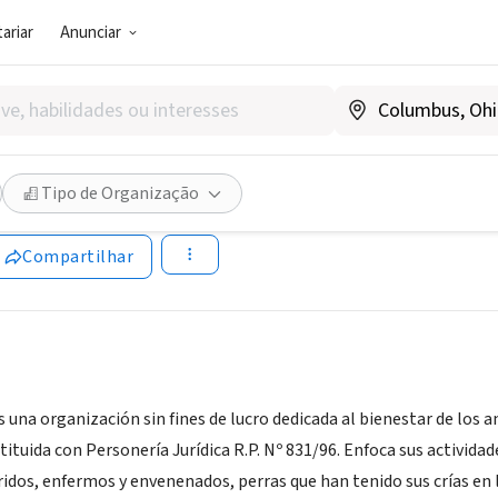
ariar
Anunciar
SOCIAL)
s S.O.S.
Tipo de Organização
|
www.animalessos.org
Compartilhar
s una organización sin fines de lucro dedicada al bienestar de los a
tuida con Personería Jurídica R.P. Nº 831/96. Enfoca sus actividad
idos, enfermos y envenenados, perras que han tenido sus crías en 