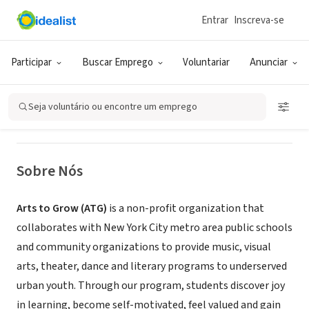
Entrar
Inscreva-se
ONG (SETOR SOCIAL)
Arts to Grow
Participar
Buscar Emprego
Voluntariar
Anunciar
Jersey City, NJ
|
www.artstogrow.org
Seja voluntário ou encontre um emprego
Sobre Nós
Arts to Grow (ATG)
is a non-profit organization that
collaborates with New York City metro area public schools
and community organizations to provide music, visual
arts, theater, dance and literary programs to underserved
urban youth. Through our program, students discover joy
in learning, become self-motivated, feel valued and gain