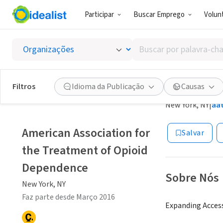
Participar
Buscar Emprego
Volunt
ONG (SETOR 
Buscar
America
por
palavra-
Depen
chave,
Filtros
Idioma da Publicação
Causas
habilidades
New York, NY
|
aa
ou
interesses
American Association for
Salvar
the Treatment of Opioid
Dependence
Sobre Nós
New York, NY
Faz parte desde Março 2016
Expanding Access