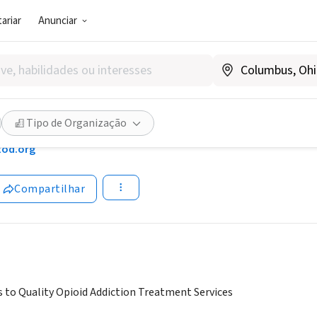
ariar
Anunciar
SOCIAL)
n Association for the Treatm
dence
Tipo de Organização
tod.org
Compartilhar
 to Quality Opioid Addiction Treatment Services