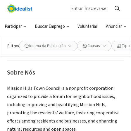
Entrar
Inscreva-se
ONG (SETOR SOCIAL)
Mission Hills Town Council
Participar
Buscar Emprego
Voluntariar
Anunciar
San Diego, CA
|
www.missionhillstowncouncil.org
Filtros
Idioma da Publicação
Causas
Tipo
Sobre Nós
Mission Hills Town Council is a nonprofit corporation
organized to provide a forum for neighborhood issues,
including improving and beautifying Mission Hills,
promoting the residents’ welfare, fostering cooperative
efforts among residents and businesses, and enhancing
natural resources and open spaces.