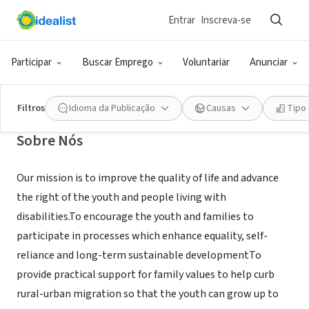
Entrar
Inscreva-se
ONG (SETOR SOCIAL)
Multi-Techs Foundation
Participar
Buscar Emprego
Voluntariar
Anunciar
Accra, AA, Gana
|
www.multitechs.org
Filtros
Idioma da Publicação
Causas
Tipo
Sobre Nós
Our mission is to improve the quality of life and advance
the right of the youth and people living with
disabilities.To encourage the youth and families to
participate in processes which enhance equality, self-
reliance and long-term sustainable developmentTo
provide practical support for family values to help curb
rural-urban migration so that the youth can grow up to