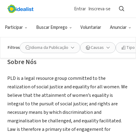
Entrar
Inscreva-se
ONG (SETOR SOCIAL)
Partners for Law in Development
Participar
Buscar Emprego
Voluntariar
Anunciar
Delhi, DL, Índia
|
www.cedawsouthasia.org
Filtros
Idioma da Publicação
Causas
Tipo
Sobre Nós
PLD is a legal resource group committed to the
realization of social justice and equality for all women. We
believe that the attainment of women’s equality is
integral to the pursuit of social justice; and rights are
necessary means by which discrimination and
marginalisation be challenged, and equality facilitated.
Law is therefore a primary site of engagement for