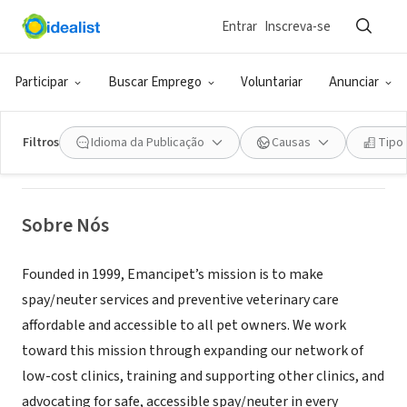
Entrar
Inscreva-se
ONG (SETOR SOCIAL)
EMANCIPET
Participar
Buscar Emprego
Voluntariar
Anunciar
Austin, TX
|
emancipet.org
Filtros
Idioma da Publicação
Causas
Tipo
Sobre Nós
Founded in 1999, Emancipet’s mission is to make
spay/neuter services and preventive veterinary care
affordable and accessible to all pet owners. We work
toward this mission through expanding our network of
low-cost clinics, training and supporting other clinics, and
advocating for safe, accessible spay/neuter in every