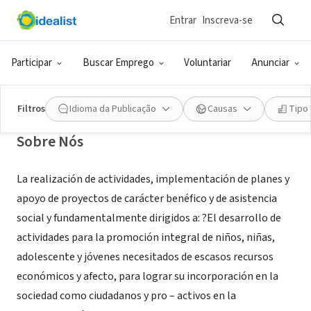
Entrar
Inscreva-se
ONG (SETOR SOCIAL)
Asociación Civil Mundo Mejor
Participar
Buscar Emprego
Voluntariar
Anunciar
Mérida, L, Venezuela
|
www.mundomejor.net
Filtros
Idioma da Publicação
Causas
Tipo
Sobre Nós
La realización de actividades, implementación de planes y
apoyo de proyectos de carácter benéfico y de asistencia
social y fundamentalmente dirigidos a: ?El desarrollo de
actividades para la promoción integral de niños, niñas,
adolescente y jóvenes necesitados de escasos recursos
económicos y afecto, para lograr su incorporación en la
sociedad como ciudadanos y pro – activos en la