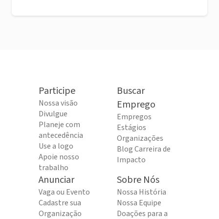
Participe
Buscar
Nossa visão
Emprego
Divulgue
Empregos
Planeje com
Estágios
antecedência
Organizações
Use a logo
Blog Carreira de
Apoie nosso
Impacto
trabalho
Anunciar
Sobre Nós
Vaga ou Evento
Nossa História
Cadastre sua
Nossa Equipe
Organização
Doações para a