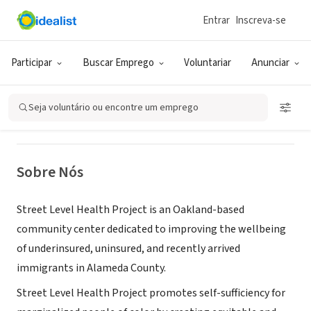
Entrar
Inscreva-se
ONG (SETOR SOCIAL)
Street Level Health Project
Participar
Buscar Emprego
Voluntariar
Anunciar
Oakland, CA
|
streetlevelhealthproject.org/
Seja voluntário ou encontre um emprego
Sobre Nós
Street Level Health Project is an Oakland-based
community center dedicated to improving the wellbeing
of underinsured, uninsured, and recently arrived
immigrants in Alameda County.
Street Level Health Project promotes self-sufficiency for