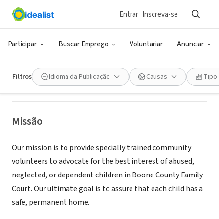
Entrar
Inscreva-se
ONG (SETOR SOCIAL)
Boone County CASA, Inc.
Participar
Buscar Emprego
Voluntariar
Anunciar
Burlington, KY
|
www.casanky.com
Filtros
Idioma da Publicação
Causas
Tipo
Missão
Our mission is to provide specially trained community
volunteers to advocate for the best interest of abused,
neglected, or dependent children in Boone County Family
Court. Our ultimate goal is to assure that each child has a
safe, permanent home.