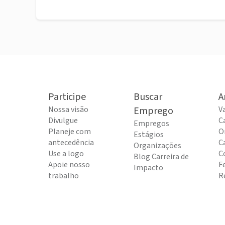
Participe
Buscar
A
Nossa visão
Emprego
V
Divulgue
C
Empregos
Planeje com
O
Estágios
antecedência
C
Organizações
Use a logo
C
Blog Carreira de
Apoie nosso
F
Impacto
trabalho
R