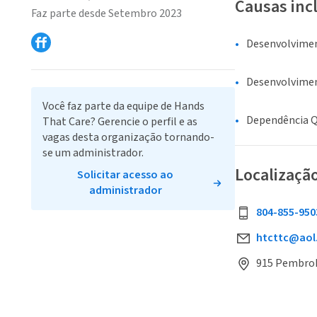
Causas inc
Faz parte desde Setembro 2023
Desenvolvime
Desenvolvime
Você faz parte da equipe de Hands
Dependência Q
That Care? Gerencie o perfil e as
vagas desta organização tornando-
se um administrador.
Localizaçã
Solicitar acesso ao
administrador
804-855-950
htcttc@aol
915 Pembrok