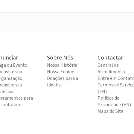
nunciar
Sobre Nós
Contactar
aga ou Evento
Nossa História
Central de
adastre sua
Nossa Equipe
Atendimento
rganização
Doações para a
Entre em Contat
adastre seu
Idealist
Termos de Serviç
oletivo
(EN)
erramentas para
Política de
ecrutadores
Privacidade (EN)
Mapa do Site