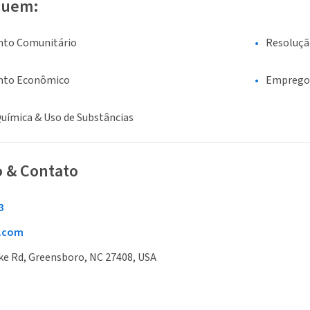
luem:
nto Comunitário
Resoluçã
nto Econômico
Emprego 
uímica & Uso de Substâncias
o & Contato
3
.com
e Rd, Greensboro, NC 27408, USA