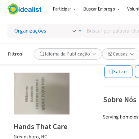
Participar
Buscar Emprego
Volunt
ONG (SETOR 
Buscar
Hands 
por
palavra-
chave,
Filtros
Idioma da Publicação
Causas
Greensboro, NC
|
habilidades
ou
Salvar
interesses
Sobre Nós
Serving homeless
Hands That Care
Greensboro, NC