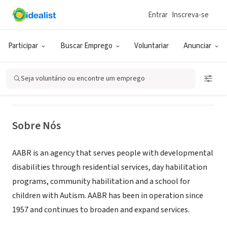
Entrar
Inscreva-se
ONG (SETOR SOCIAL)
AABR
Participar
Buscar Emprego
Voluntariar
Anunciar
College Point, NY
|
www.aabr.org
Seja voluntário ou encontre um emprego
Sobre Nós
AABR is an agency that serves people with developmental
disabilities through residential services, day habilitation
programs, community habilitation and a school for
children with Autism. AABR has been in operation since
1957 and continues to broaden and expand services.