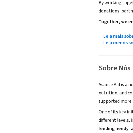
By working toget
donations, partn
Together, we em
Leia mais sob
Leia menos s
Sobre Nós
Asante Aid is a n
nutrition, and c
supported more
One of its key ini
different levels,
feeding needy f