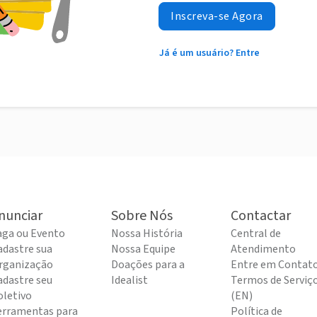
Inscreva-se Agora
Já é um usuário? Entre
nunciar
Sobre Nós
Contactar
aga ou Evento
Nossa História
Central de
adastre sua
Nossa Equipe
Atendimento
rganização
Doações para a
Entre em Contat
adastre seu
Idealist
Termos de Serviç
oletivo
(EN)
erramentas para
Política de