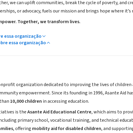
her, we can uplift communities, break the cycle of poverty, and c
erships, or advocacy, fuels our mission and brings hope where it’s
power. Together, we transform lives.
re essa organização
obre essa organização
onprofit organization dedicated to improving the lives of children
ommunity empowerment. Since its founding in 1996, Asante Aid h
 than
10,000 children
in accessing education.
tiatives is the
Asante Aid Educational Centre
, which aims to prov
 including primary school, vocational training, and technical edu
amilies
, offering
mobility aid for disabled children
, and supporti