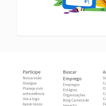
Participe
Buscar
A
Nossa visão
Emprego
V
Divulgue
C
Empregos
Planeje com
O
Estágios
antecedência
C
Organizações
Use a logo
C
Blog Carreira de
Apoie nosso
F
Impacto