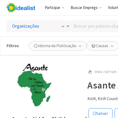
Participar
Buscar Emprego
Volunt
Buscar
por
palavra-
chave,
Filtros
Idioma da Publicação
Causas
habilidades
ou
interesses
ONG (SETOR 
Asante 
Kilifi, Kilifi Coun
Salvar