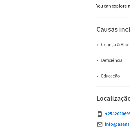
You can explore 
Causas inc
Criança & Ado
Deficiência
Educação
Localizaçã
+254202069
info@asant