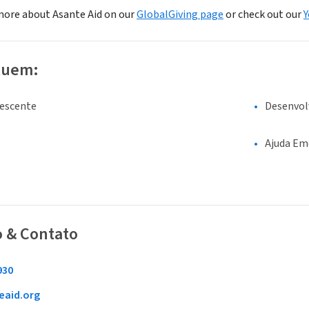
more about Asante Aid on our
GlobalGiving page
or check out our
Y
luem:
lescente
Desenvol
Ajuda Em
o & Contato
930
eaid.org