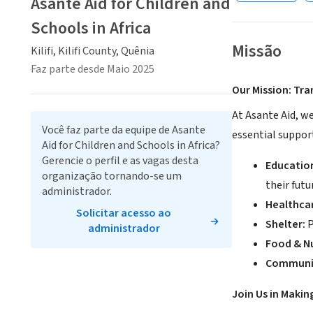
Asante Aid for Children and
Schools in Africa
Missão
Kilifi, Kilifi County, Quênia
Faz parte desde Maio 2025
Our Mission: Tra
At Asante Aid, we
Você faz parte da equipe de Asante
essential suppor
Aid for Children and Schools in Africa?
Gerencie o perfil e as vagas desta
Educatio
organização tornando-se um
their futu
administrador.
Healthca
Solicitar acesso ao
Shelter:
P
administrador
Food & Nu
Communi
Join Us in Makin