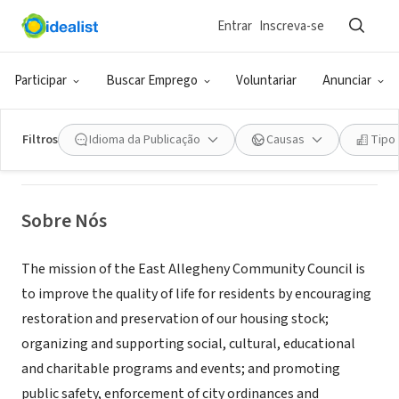
Entrar
Inscreva-se
ONG (SETOR SOCIAL)
East Allegheny Community Council
Participar
Buscar Emprego
Voluntariar
Anunciar
Pittsburgh, PA
|
www.deutschtown.org/
Filtros
Idioma da Publicação
Causas
Tipo
Sobre Nós
The mission of the East Allegheny Community Council is
to improve the quality of life for residents by encouraging
restoration and preservation of our housing stock;
organizing and supporting social, cultural, educational
and charitable programs and events; and promoting
public safety, enforcement of city ordinances and