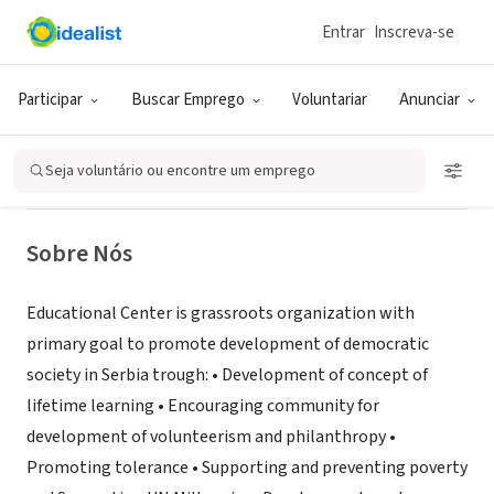
Entrar
Inscreva-se
ONG (SETOR SOCIAL)
Educational Center -Leskovac ,
Participar
Buscar Emprego
Voluntariar
Anunciar
Serbia
Seja voluntário ou encontre um emprego
Leskovac, XA, Sérvia
|
www.nvo.org.rs
Sobre Nós
Educational Center is grassroots organization with
primary goal to promote development of democratic
society in Serbia trough: • Development of concept of
lifetime learning • Encouraging community for
development of volunteerism and philanthropy •
Promoting tolerance • Supporting and preventing poverty