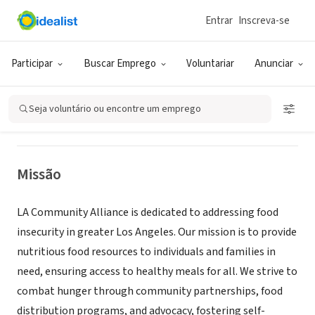
Entrar
Inscreva-se
ONG (SETOR SOCIAL)
LA Community Alliance (LACA)
Participar
Buscar Emprego
Voluntariar
Anunciar
Los Angeles, CA
|
lacommunityalliance.org
Seja voluntário ou encontre um emprego
Missão
LA Community Alliance is dedicated to addressing food
insecurity in greater Los Angeles.​ Our mission is to provide
nutritious food resources to individuals and families in
need, ensuring access to healthy meals for all. We strive to
combat hunger through community partnerships, food
distribution programs, and advocacy, fostering self-