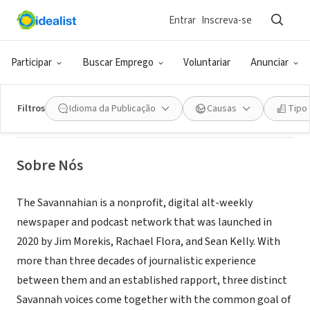
Entrar
Inscreva-se
ONG (SETOR SOCIAL)
Participar
Buscar Emprego
Voluntariar
Anunciar
The Savannahian
Filtros
Idioma da Publicação
Causas
Tipo
Richmond Hill, GA
|
thesavannahian.com
Sobre Nós
The Savannahian is a nonprofit, digital alt-weekly
newspaper and podcast network that was launched in
2020 by Jim Morekis, Rachael Flora, and Sean Kelly. With
more than three decades of journalistic experience
between them and an established rapport, three distinct
Savannah voices come together with the common goal of