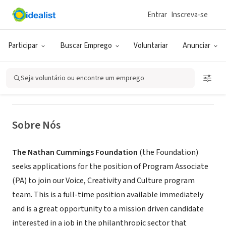
Entrar
Inscreva-se
ONG (SETOR SOCIAL)
Nathan Cummings Foundation
Participar
Buscar Emprego
Voluntariar
Anunciar
New York, NY
|
www.ncf.org
Seja voluntário ou encontre um emprego
Sobre Nós
The Nathan Cummings Foundation
(the Foundation)
seeks applications for the position of Program Associate
(PA) to join our Voice, Creativity and Culture program
team. This is a full-time position available immediately
and is a great opportunity to a mission driven candidate
interested in a job in the philanthropic sector that