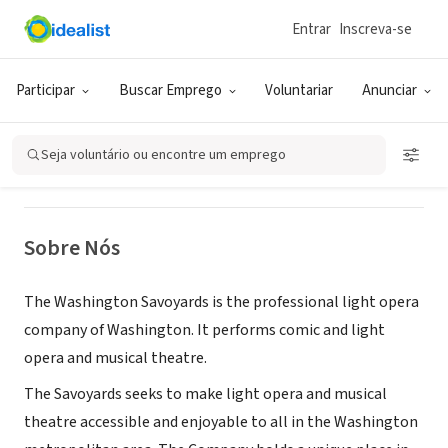
Entrar
Inscreva-se
ONG (SETOR SOCIAL)
Washington Savoyards
Participar
Buscar Emprego
Voluntariar
Anunciar
washington, DC
|
www.savoyards.org
Seja voluntário ou encontre um emprego
Sobre Nós
The Washington Savoyards is the professional light opera
company of Washington. It performs comic and light
opera and musical theatre.
The Savoyards seeks to make light opera and musical
theatre accessible and enjoyable to all in the Washington