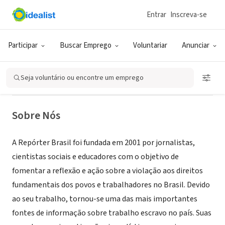
Entrar
Inscreva-se
ONG (SETOR SOCIAL)
Repórter Brasil - Organização de
Participar
Buscar Emprego
Voluntariar
Anunciar
comunicação e projetos sociais
Seja voluntário ou encontre um emprego
São Paulo, SP, Brasil
|
reporterbrasil.org.br/quem-somos/
Sobre Nós
A Repórter Brasil foi fundada em 2001 por jornalistas,
cientistas sociais e educadores com o objetivo de
fomentar a reflexão e ação sobre a violação aos direitos
fundamentais dos povos e trabalhadores no Brasil. Devido
ao seu trabalho, tornou-se uma das mais importantes
fontes de informação sobre trabalho escravo no país. Suas