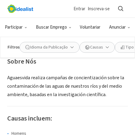
Entrar
Inscreva-se
ONG (SETOR SOCIAL)
Aguaesvida
Participar
Buscar Emprego
Voluntariar
Anunciar
Vicente López, B, Argentina
Filtros
Idioma da Publicação
Causas
Tipo
Sobre Nós
Aguaesvida realiza campañas de concientización sobre la
contaminación de las aguas de nuestros ríos y del medio
ambiente, basadas en la investigación científica.
Causas incluem:
Homens