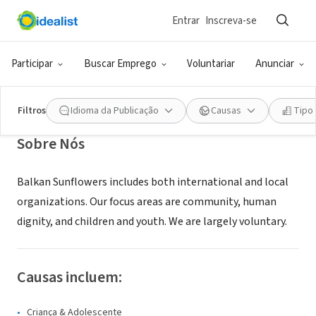
Entrar
Inscreva-se
ONG (SETOR SOCIAL)
Balkan Sunflowers
Participar
Buscar Emprego
Voluntariar
Anunciar
Prishtina, 25, Sérvia
|
www.balkansunflowers.org
Filtros
Idioma da Publicação
Causas
Tipo
Sobre Nós
Balkan Sunflowers includes both international and local
organizations. Our focus areas are community, human
dignity, and children and youth. We are largely voluntary.
Causas incluem:
Criança & Adolescente