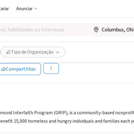
ariar
Anunciar
SOCIAL)
r Richmond Interfaith Progr
Tipo de Organização
ww.gripcommunity.org
Compartilhar
mond Interfaith Program (GRIP), is a community-based nonprofit 
nefit 15,000 homeless and hungry individuals and families each y