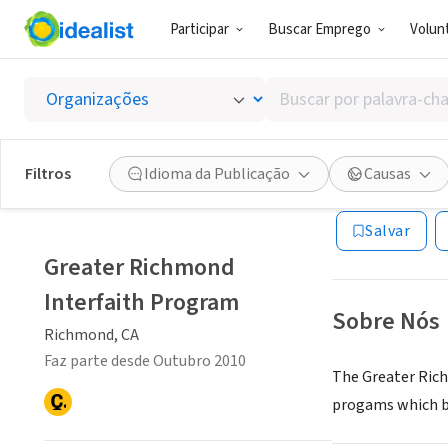
Participar
Buscar Emprego
Volunt
ONG (SETOR 
Buscar
Greate
por
palavra-
chave,
Filtros
Idioma da Publicação
Causas
Richmond, CA
|
w
habilidades
ou
Salvar
interesses
Greater Richmond
Interfaith Program
Sobre Nós
Richmond, CA
Faz parte desde Outubro 2010
The Greater Rich
progams which be