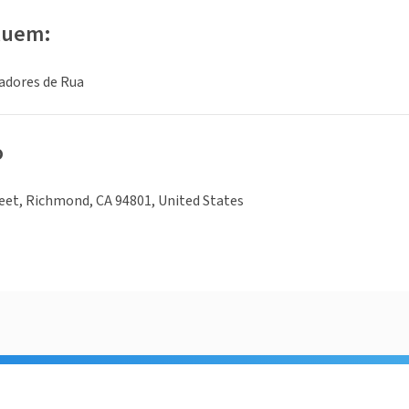
luem:
adores de Rua
o
eet, Richmond, CA 94801, United States