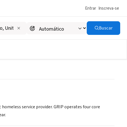
Entrar
Inscreva-se
Buscar
am
homeless service provider. GRIP operates four core
ear.