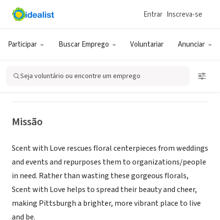
Entrar
Inscreva-se
ONG (SETOR SOCIAL)
SCENT WITH LOVE PITTSBURGH
Participar
Buscar Emprego
Voluntariar
Anunciar
Pittsburgh, PA
|
www.swlflowers.com/
Seja voluntário ou encontre um emprego
Missão
Scent with Love rescues floral centerpieces from weddings
and events and repurposes them to organizations/people
in need. Rather than wasting these gorgeous florals,
Scent with Love helps to spread their beauty and cheer,
making Pittsburgh a brighter, more vibrant place to live
and be.