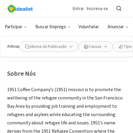
Entrar
Inscreva-se
ONG (SETOR SOCIAL)
1951 Coffee Company
Participar
Buscar Emprego
Voluntariar
Anunciar
Berkeley, CA
|
www.1951coffee.com
Filtros
Idioma da Publicação
Causas
Tipo
Sobre Nós
1951 Coffee Company’s (1951) mission is to promote the
wellbeing of the refugee community in the San Francisco
Bay Area by providing job training and employment to
refugees and asylees while educating the surrounding
community about refugee life and issues. 1951’s name
derives from the 1951 Refugee Convention where the