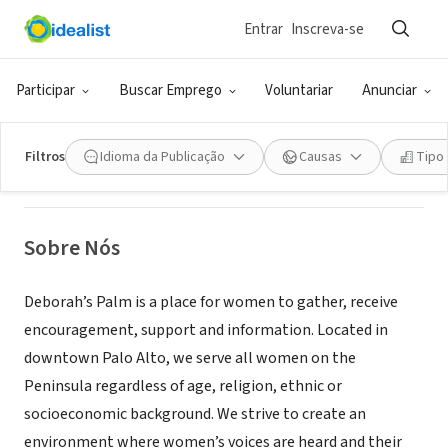
Entrar
Inscreva-se
ONG (SETOR SOCIAL)
Deborah's Palm
Participar
Buscar Emprego
Voluntariar
Anunciar
Palo Alto, CA
|
www.deborahspalm.com
Filtros
Idioma da Publicação
Causas
Tipo
Sobre Nós
Deborah’s Palm is a place for women to gather, receive
encouragement, support and information. Located in
downtown Palo Alto, we serve all women on the
Peninsula regardless of age, religion, ethnic or
socioeconomic background. We strive to create an
environment where women’s voices are heard and their