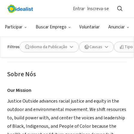
Entrar
Inscreva-se
ONG (SETOR SOCIAL)
Justice Outside
Participar
Buscar Emprego
Voluntariar
Anunciar
Oakland, CA
|
www.justiceoutside.org
Filtros
Idioma da Publicação
Causas
Tipo
Sobre Nós
Our Mission
Justice Outside advances racial justice and equity in the
outdoor and environmental movement. We shift resources
to, build power with, and center the voices and leadership
of Black, Indigenous, and People of Color because the