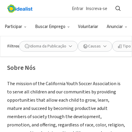
Entrar
Inscreva-se
ONG (SETOR SOCIAL)
California Youth Soccer Association
Participar
Buscar Emprego
Voluntariar
Anunciar
- Cal North Soccer
Filtros
Idioma da Publicação
Causas
Tipo
Pleasanton, CA
|
www.calnorth.org
Sobre Nós
The mission of the California Youth Soccer Association is
to serve all children and our communities by providing
opportunities that allow each child to grow, learn,
mature and succeed by becoming productive adult
members of society through the development,
promotion, and offering, regardless of race, color, religion,