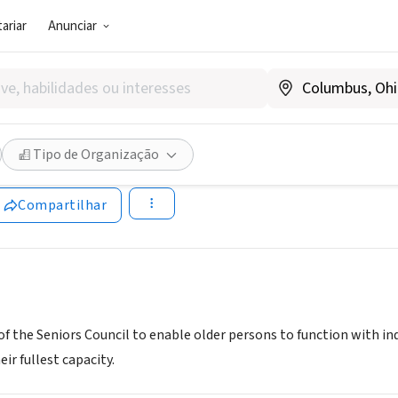
ariar
Anunciar
SOCIAL)
 Council
Tipo de Organização
eniorscoucil.org
Compartilhar
 of the Seniors Council to enable older persons to function with i
r fullest capacity.