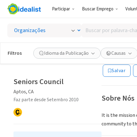
Participar
Buscar Emprego
Volunt
ONG (SETOR 
Buscar
Seniors
por
palavra-
chave,
Filtros
Idioma da Publicação
Causas
Aptos, CA
|
www.s
habilidades
ou
Salvar
interesses
Seniors Council
Aptos, CA
Sobre Nós
Faz parte desde Setembro 2010
It is the mission
community to thei