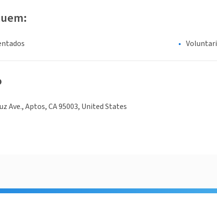
luem:
entados
Voluntar
o
uz Ave., Aptos, CA 95003, United States